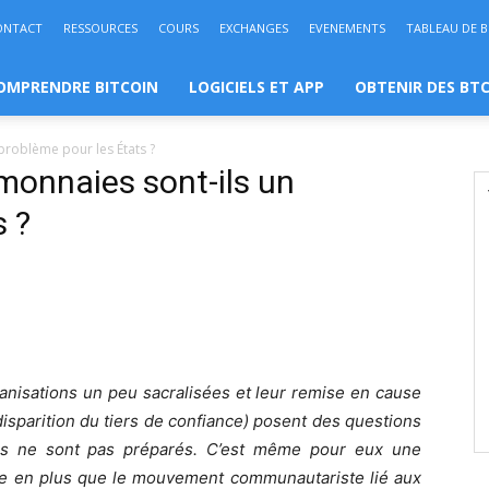
ONTACT
RESSOURCES
COURS
EXCHANGES
EVENEMENTS
TABLEAU DE 
OMPRENDRE BITCOIN
LOGICIELS ET APP
OBTENIR DES BT
 problème pour les États ?
omonnaies sont-ils un
s ?
anisations un peu sacralisées et leur remise en cause
isparition du tiers de confiance) posent des questions
es ne sont pas préparés. C’est même pour eux une
uve en plus que le mouvement communautariste lié aux