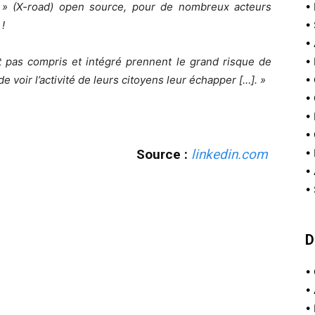
e » (X-road) open source, pour de nombreux acteurs
•
 !
•
•
nt pas compris et intégré prennent le grand risque de
•
voir l’activité de leurs citoyens leur échapper […]. »
•
•
•
•
Source :
linkedin.com
•
•
•
D
•
•
•