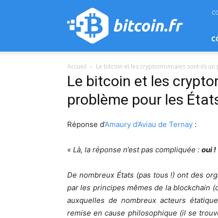
bitcoin.fr
C
C
Accueil
Le bitcoin et les cryptomonnaies sont-ils un
Le bitcoin et les crypt
problème pour les État
Réponse d’
Amaury d’Aviau de Ternay
:
« Là, la réponse n’est pas compliquée :
oui !
De nombreux États (pas tous !) ont des org
par les principes mêmes de la blockchain (d
auxquelles de nombreux acteurs étatiqu
remise en cause philosophique (il se tro