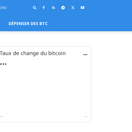
BORD
C
DÉPENSER DES BTC
Taux de change du bitcoin
...
...
...
...