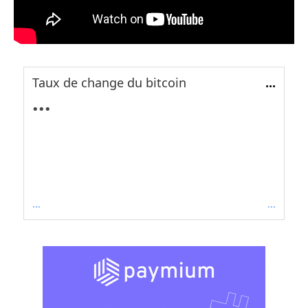
Taux de change du bitcoin
...
...
...
...