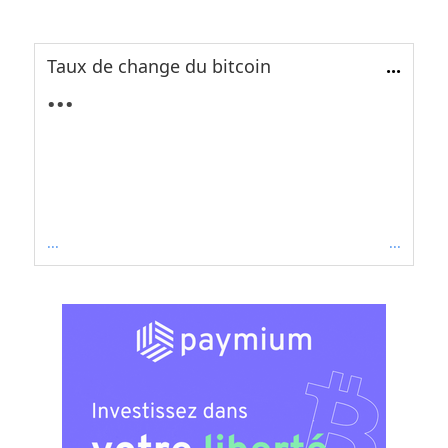
Taux de change du bitcoin
...
...
...
...