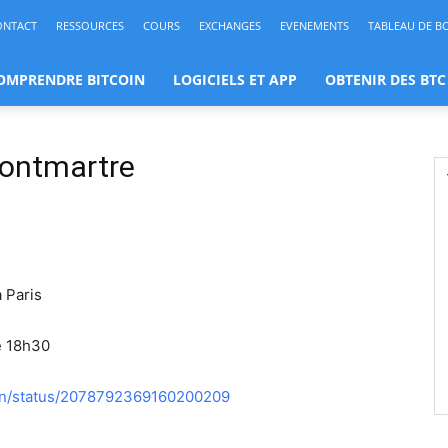
ONTACT
RESSOURCES
COURS
EXCHANGES
EVENEMENTS
TABLEAU DE B
OMPRENDRE BITCOIN
LOGICIELS ET APP
OBTENIR DES BTC
Montmartre
 Paris
e 18h30
oin/status/2078792369160200209