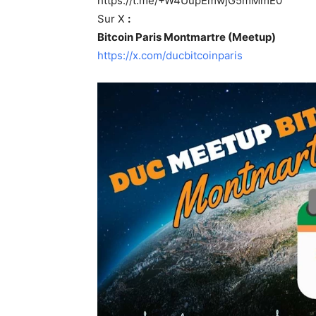
https://t.me/+W4UupEmwjG5mMmE0
Sur X
:
Bitcoin Paris Montmartre (Meetup)
https://x.com/ducbitcoinparis