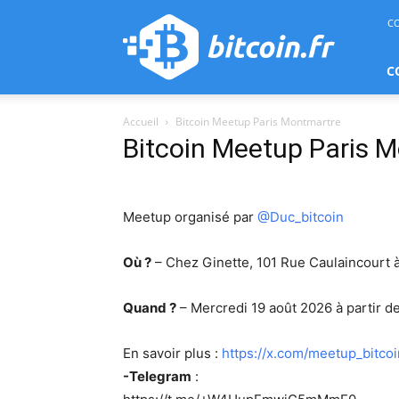
bitcoin.fr
C
C
Accueil
Bitcoin Meetup Paris Montmartre
Bitcoin Meetup Paris 
Meetup organisé par
@Duc_bitcoin
Où ?
– Chez Ginette, 101 Rue Caulaincourt à
Quand ?
– Mercredi 19 août 2026 à partir d
En savoir plus :
https://x.com/meetup_bitc
-Telegram
: