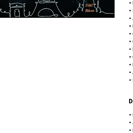
•
•
•
•
•
•
•
•
•
•
•
D
•
•
•