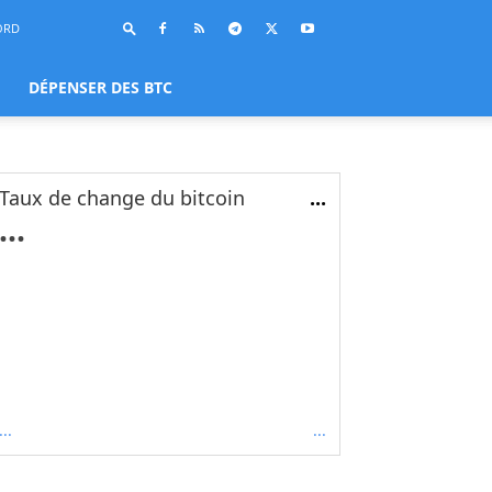
ORD
DÉPENSER DES BTC
Taux de change du bitcoin
...
...
...
...