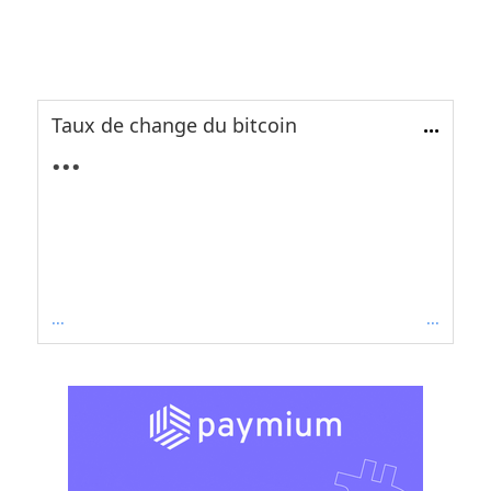
Taux de change du bitcoin
...
...
...
...