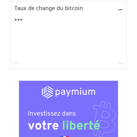
Taux de change du bitcoin
...
...
...
...