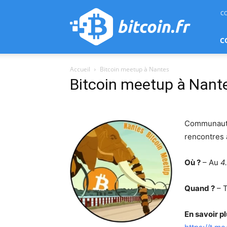
bitcoin.fr
C
C
Accueil
Bitcoin meetup à Nantes
Bitcoin meetup à Nant
Communauté 
rencontres 
Où ?
– Au
4
Quand ?
– T
En savoir pl