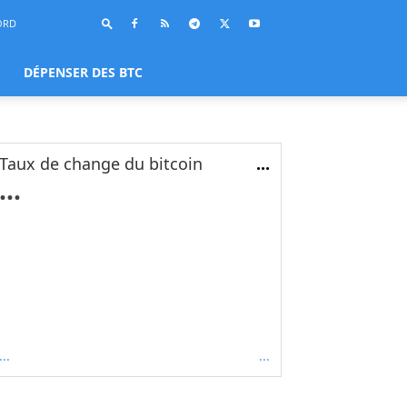
ORD
DÉPENSER DES BTC
Taux de change du bitcoin
...
...
...
...