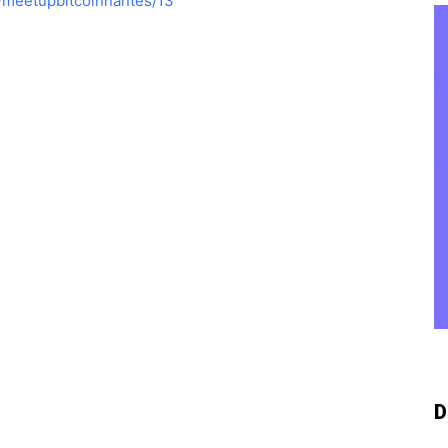
e/meetupbitcoinnantes/13
D