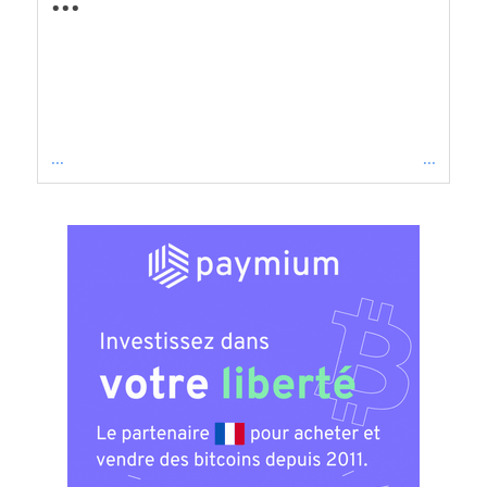
...
...