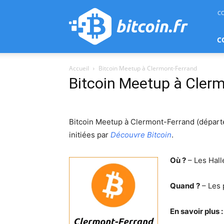
bitcoin.fr
C
C
Accueil
Bitcoin Meetup à Clermont-Ferrand
Bitcoin Meetup à Cler
Bitcoin Meetup à Clermont-Ferrand (dépar
initiées par
Découvre Bitcoin
.
Où ?
– Les Hall
Quand ?
– Les 
En savoir plus :