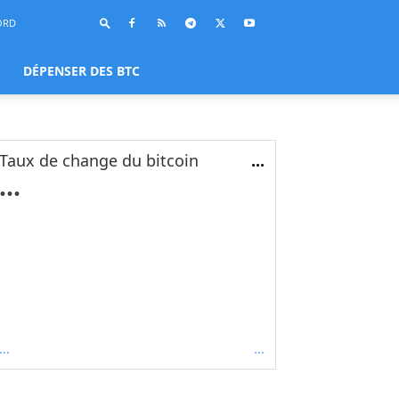
ORD
DÉPENSER DES BTC
Taux de change du bitcoin
...
...
...
...