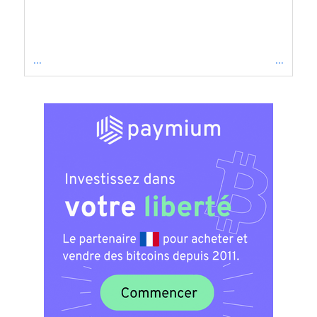
...
...