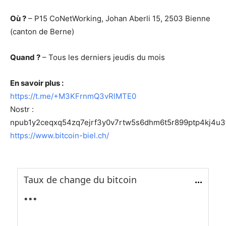
Où ?
– P15 CoNetWorking, Johan Aberli 15, 2503 Bienne
(canton de Berne)
Quand ?
– Tous les derniers jeudis du mois
En savoir plus :
https://t.me/+M3KFrnmQ3vRlMTE0
Nostr :
npub1y2ceqxq54zq7ejrf3y0v7rtw5s6dhm6t5r899ptp4kj4u3
https://www.bitcoin-biel.ch/
Taux de change du bitcoin
...
...