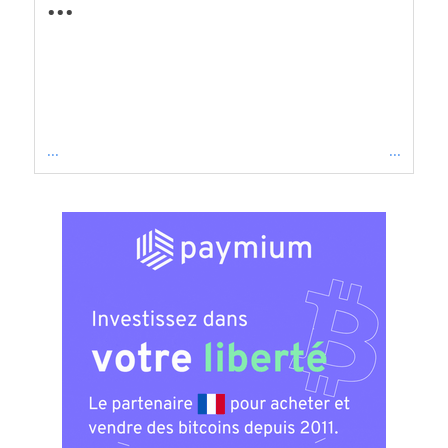
...
...
...