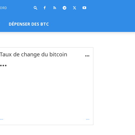
BORD
C
DÉPENSER DES BTC
Taux de change du bitcoin
...
...
...
...