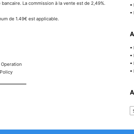
 bancaire. La commission à la vente est de 2,49%.
•
•
um de 1.49€ est applicable.
A
•
•
•
 Operation
•
Policy
A
Ar