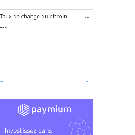
Taux de change du bitcoin
...
...
...
...