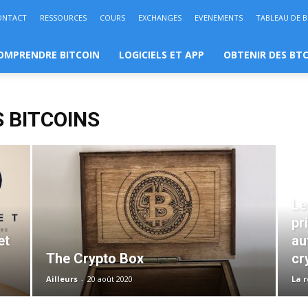
ONTACT
RESSOURCES
COURS
EXCHANGES
EVENEMENTS
TABLEAU DE 
OMPRENDRE BITCOIN
LOGICIELS ET APP
OBTENIR DES BT
 BITCOINS
Le
pr
et
au
The Crypto Box
cr
Ailleurs
-
20 août 2020
La 