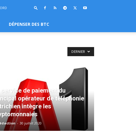
BORD
C
DÉPENSER DES BTC
DERNIER
 service de paiement du
incipal opérateur de téléphonie
trichien intègre les
yptomonnaies
rédaction
-
30 juillet 2020