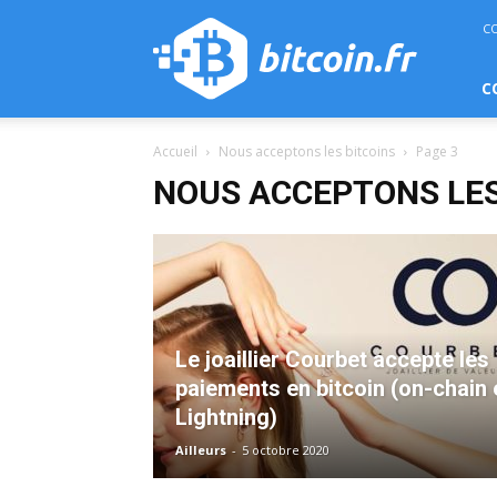
bitcoin.fr
C
C
Accueil
Nous acceptons les bitcoins
Page 3
NOUS ACCEPTONS LES
Le joaillier Courbet accepte les
paiements en bitcoin (on-chain 
Lightning)
Ailleurs
-
5 octobre 2020