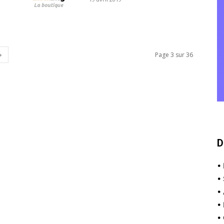
Page 3 sur 36
D
•
•
•
•
•