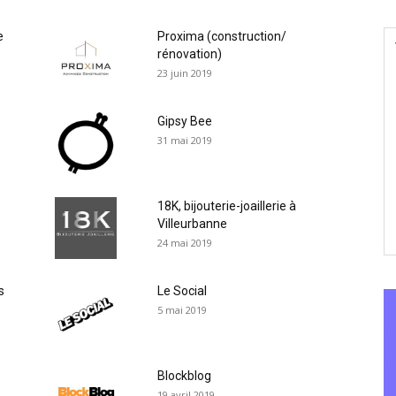
e
Proxima (construction/
rénovation)
23 juin 2019
Gipsy Bee
31 mai 2019
18K, bijouterie-joaillerie à
Villeurbanne
24 mai 2019
s
Le Social
5 mai 2019
Blockblog
19 avril 2019