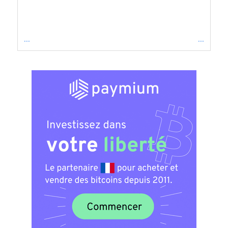
...
...