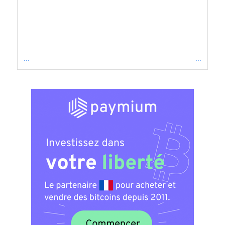
...
...