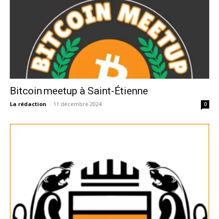
Bitcoin meetup à Saint-Étienne
La rédaction
-
11 décembre 2024
0