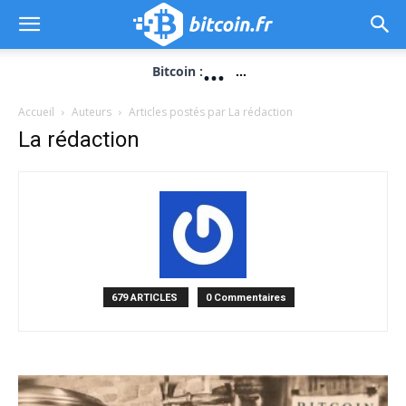
...
Bitcoin :
...
Accueil
Auteurs
Articles postés par La rédaction
La rédaction
679 ARTICLES
0 Commentaires