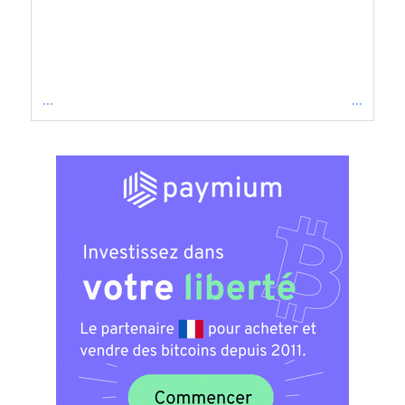
...
...