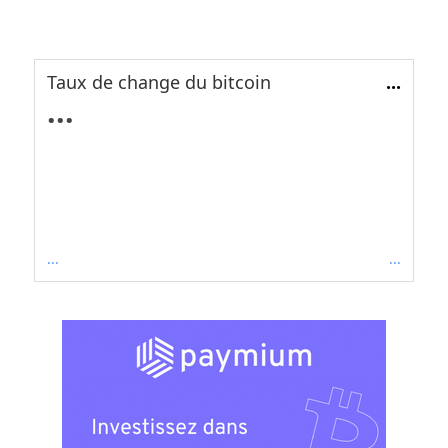
Taux de change du bitcoin
...
...
...
...