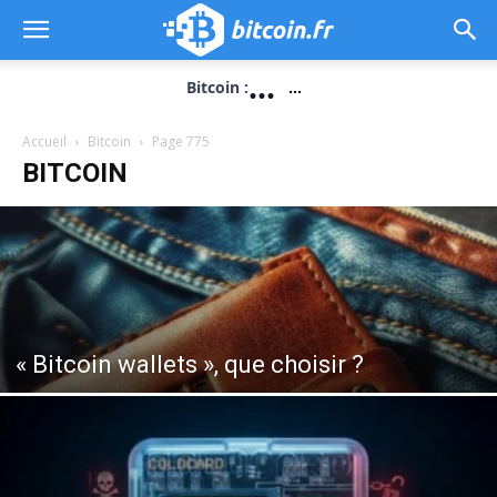
...
Bitcoin :
...
Accueil
Bitcoin
Page 775
BITCOIN
« Bitcoin wallets », que choisir ?