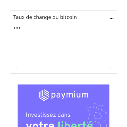
Taux de change du bitcoin
...
...
...
...